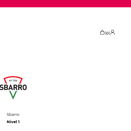
(
)
0
Sbarro
Nivel 1