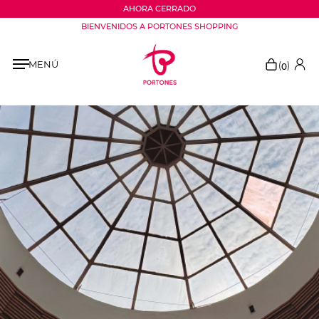
AHORA CERRADO
BIENVENIDOS A PORTONES SHOPPING
MENÚ
(
)
0