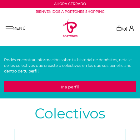
AHORA CERRADO
BIENVENIDOS A PORTONES SHOPPING
MENÚ
(
)
0
Podés encontrar información sobre tu historial de depósitos, detalle
de los colectivos que creaste o colectivos en los que sos beneficiario
dentro de tu perfil.
Ir a perfil
Colectivos