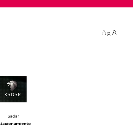
(
)
0
Sadar
stacionamiento