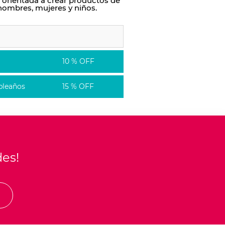
 orientada a crear productos de
hombres, mujeres y niños.
10 % OFF
leaños
15 % OFF
des!
E