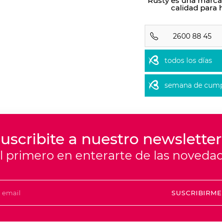
Rusty es una marca
calidad para 
2600 88 45
todos los días
semana de cump
uscribite a nuestro newsletter
el primero en enterarte de las noveda
SUSCRIBIRM