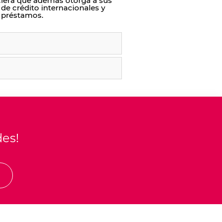
ciera que además otorga a sus
s de crédito internacionales y
préstamos.
des!
E