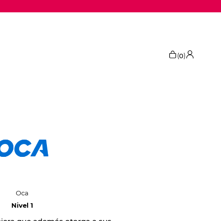
(
)
0
Oca
Nivel 1