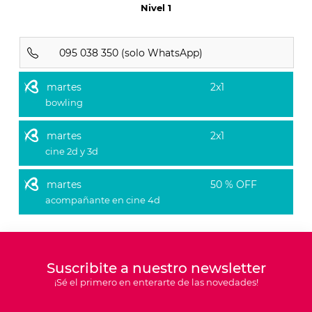
Nivel 1
095 038 350 (solo WhatsApp)
martes
2x1
bowling
martes
2x1
cine 2d y 3d
martes
50 % OFF
acompañante en cine 4d
Suscribite a nuestro newsletter
¡Sé el primero en enterarte de las novedades!