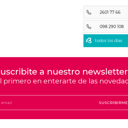
2601 77 66
098 290 108
todos los días
uscribite a nuestro newsletter
el primero en enterarte de las noveda
SUSCRIBIRM