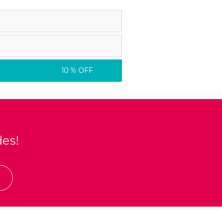
10 % OFF
des!
E