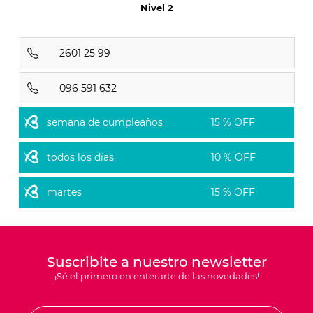
Nivel 2
2601 25 99
096 591 632
semana de cumpleaños
15 % OFF
todos los días
10 % OFF
martes
15 % OFF
Suscribite a nuestro newsletter
¡Sé el primero en enterarte de las novedades!