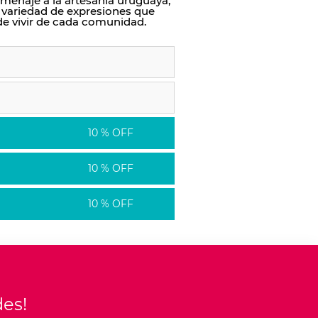
menaje a la artesanía uruguaya,
 variedad de expresiones que
e de vivir de cada comunidad.
10 % OFF
10 % OFF
10 % OFF
des!