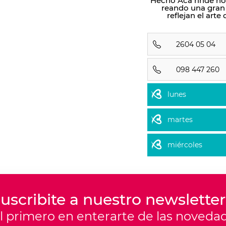
Hecho Acá rinde ho
reando una gran
reflejan el art
2604 05 04
098 447 260
lunes
martes
miércoles
uscribite a nuestro newsletter
el primero en enterarte de las noveda