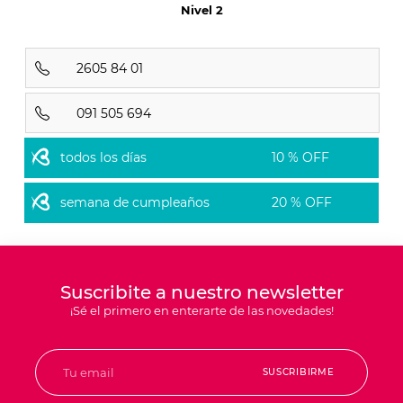
Nivel 2
2605 84 01
091 505 694
todos los días
10 % OFF
semana de cumpleaños
20 % OFF
Suscribite a nuestro newsletter
¡Sé el primero en enterarte de las novedades!
SUSCRIBIRME