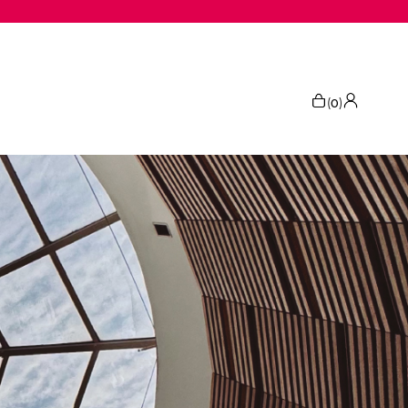
(
)
0