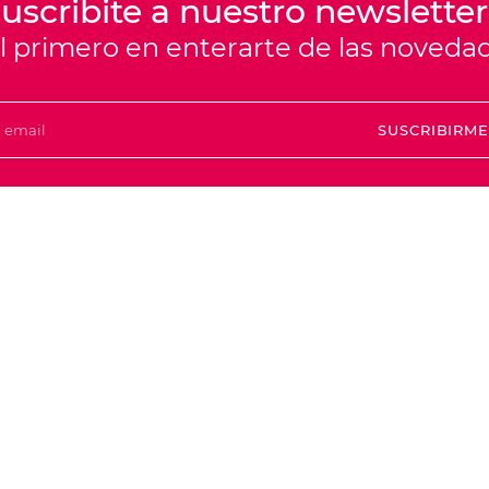
uscribite a nuestro newsletter
el primero en enterarte de las noveda
SUSCRIBIRM
Colectivos
(
Benefits Classic
D
Millas Itaú
V
Locales
P
A