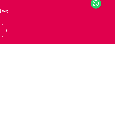
des!
E
598) 2601 77 33
omingo a Jueves de 10:00 a 21:00 hs
iernes y Sábado de 10:00 a 22:00 hs
laza de comidas 1 hora más luego del cierre
venida Italia 5775