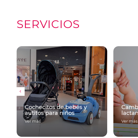
SERVICIOS
 bebés y
Cambiadores y sala de
iños
lactancia
Ver más